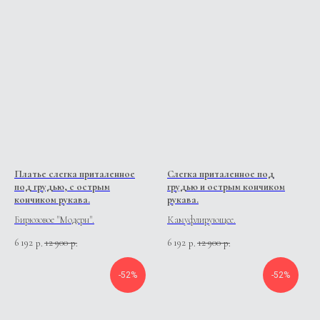
Платье слегка приталенное
Слегка приталенное под
под грудью, с острым
грудью и острым кончиком
кончиком рукава.
рукава.
Бирюзовое "Модерн".
Камуфлирующее.
6 192
12 900
6 192
12 900
р.
р.
р.
р.
-52%
-52%