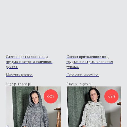
Слегка приталенное под
Слегка приталенное под
грудью и острым кончиком
грудью и острым кончиком
рукава.
рукава.
Молочно-розовое.
Серо-сине-молочное.
6 192
12 900
6 192
12 900
р.
р.
р.
р.
-52%
-52%