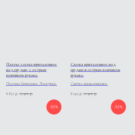
Платье слегка приталенное
Слегка приталенное под
под грудью, с острым
грудью и острым кончиком
кончиком рукава.
рукава.
Песочно-бирюзовое. Лоскутное.
Светло-аквамариновое.
6 672
13 900
6 192
12 900
р.
р.
р.
р.
-52%
-52%