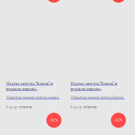
Платье силуэта "Кокон" и
Платье силуэта "Кокон" и
рукавом-кимоно.
рукавом-кимоно.
Трикотаж тонкий светлая оливка.
Трикотаж тонкий светлая бирюза.
6 192
12 900
6 192
12 900
р.
р.
р.
р.
-52%
-52%