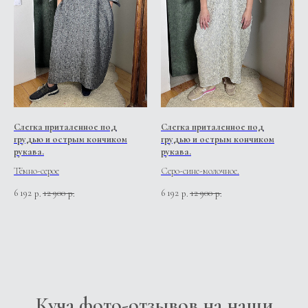
Слегка приталенное под
Слегка приталенное под
грудью и острым кончиком
грудью и острым кончиком
рукава.
рукава.
Тёмно-серое
Серо-сине-молочное.
6 192
12 900
6 192
12 900
р.
р.
р.
р.
Куча фото-отзывов на наши