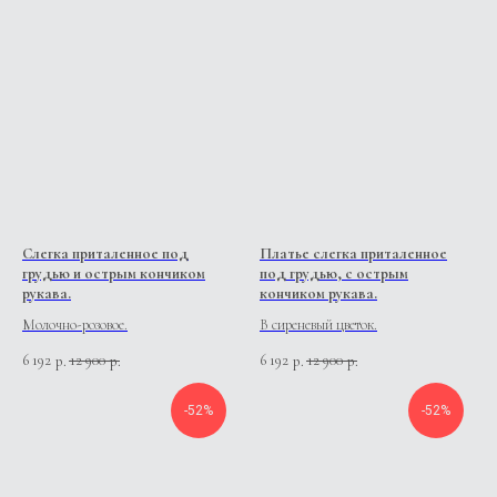
Слегка приталенное под
Платье слегка приталенное
грудью и острым кончиком
под грудью, с острым
рукава.
кончиком рукава.
Молочно-розовое.
В сиреневый цветок.
6 192
12 900
6 192
12 900
р.
р.
р.
р.
-52%
-52%