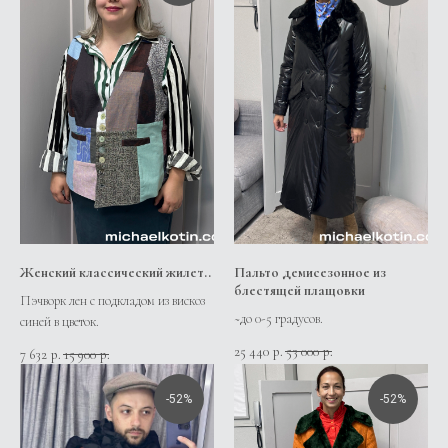
Женский классический жилет..
Пальто демисезонное из
блестящей плащовки
Пэчворк лен с подкладом из вискоз
~до 0-5 градусов.
синей в цветок.
25 440
53 000
р.
р.
7 632
15 900
р.
р.
-52%
-52%