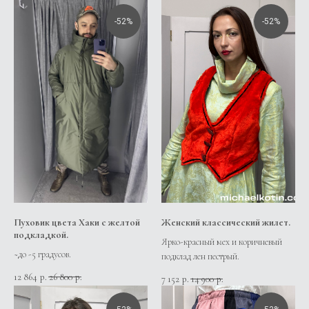
-52%
-52%
Пуховик цвета Хаки с желтой
Женский классический жилет.
подкладкой.
Ярко-красный мех и коричневый
~до -5 градусов.
подклад лен пестрый.
12 864
26 800
р.
р.
7 152
14 900
р.
р.