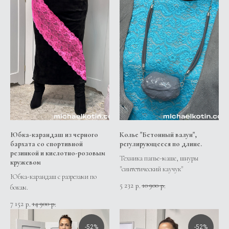
Юбка-карандаш из черного
Колье "Бетонный валун",
бархата со спортивной
регулирующееся по длине.
резинкой и кислотно-розовым
Техника папье-маше, шнуры
кружевом
"синтетический каучук"
Юбка-карандаш с разрезами по
5 232
10 900
р.
р.
бокам.
7 152
14 900
р.
р.
-52%
-52%