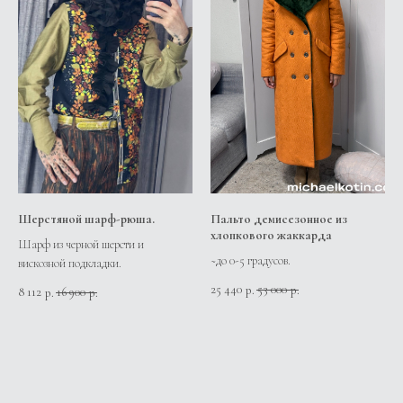
Шерстяной шарф-рюша.
Пальто демисезонное из
хлопкового жаккарда
Шарф из черной шерсти и
~до 0-5 градусов.
вискозной подкладки.
25 440
53 000
р.
р.
8 112
16 900
р.
р.