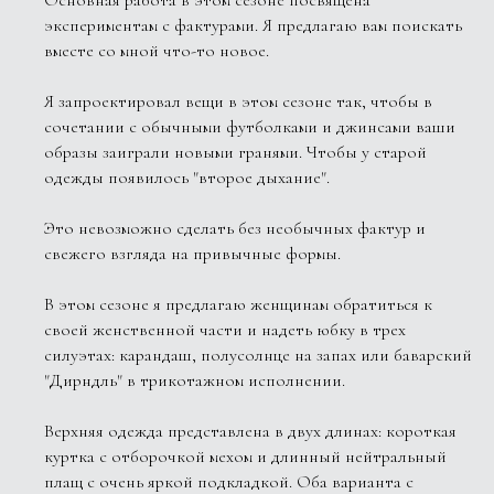
Основная работа в этом сезоне посвящена
экспериментам с фактурами. Я предлагаю вам поискать
вместе со мной что-то новое.
Я запроектировал вещи в этом сезоне так, чтобы в
сочетании с обычными футболками и джинсами ваши
образы заиграли новыми гранями. Чтобы у старой
одежды появилось "второе дыхание".
Это невозможно сделать без необычных фактур и
свежего взгляда на привычные формы.
В этом сезоне я предлагаю женщинам обратиться к
своей женственной части и надеть юбку в трех
силуэтах: карандаш, полусолнце на запах или баварский
"Дирндль" в трикотажном исполнении.
Верхняя одежда представлена в двух длинах: короткая
куртка с отборочкой мехом и длинный нейтральный
плащ с очень яркой подкладкой. Оба варианта с