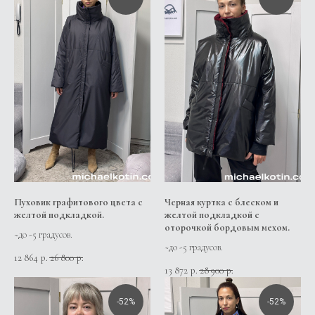
Пуховик графитового цвета с
Черная куртка с блеском и
желтой подкладкой.
желтой подкладкой с
оторочкой бордовым мехом.
~до -5 градусов.
~до -5 градусов.
12 864
26 800
р.
р.
13 872
28 900
р.
р.
-52%
-52%