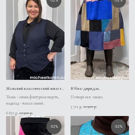
-52%
-52%
Женский классический жилет..
Юбка-дирндль.
Ткань - синяя фактурная шерсть,
Пэчворк иск. замша.
подклад - тенсел синий.
5 712
11 900
р.
р.
6 672
13 900
р.
р.
-52%
-52%