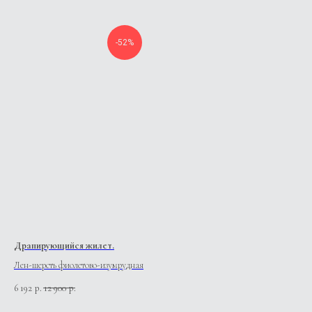
-52%
Драпирующийся жилет.
Лен-шерсть фиолетово-изумрудная
6 192
12 900
р.
р.