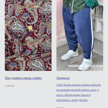
Предварительная стирка
Лампасы
Цвет ткани лампас можно выбрать
2 000
р.
из наличия тканей нашего склада
после оформления заказа в
переписке с менеджером
990
р.