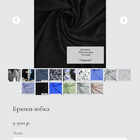
Брюки-юбка
9 900
р.
Ткань