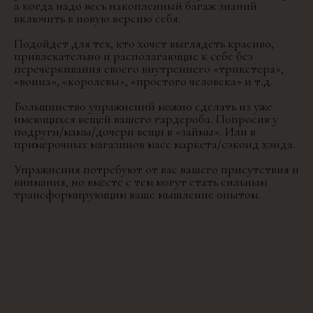
а когда надо весь накопленный багаж знаний
включить в новую версию себя.
Подойдет для тех, кто хочет выглядеть красиво,
привлекательно и располагающие к себе без
перечеркивания своего внутреннего «трикстера»,
«воина», «королевы», «простого человека» и т.д.
Большинство упражнений можно сделать из уже
имеющихся вещей вашего гардероба. Попросив у
подруги/мамы/дочери вещи в «займы». Или в
примерочных магазинов масс маркета/сэконд хэнда.
Упражнения потребуют от вас вашего присутствия и
внимания, но вместе с тем могут стать сильным
трансформирующим ваше мышление опытом.