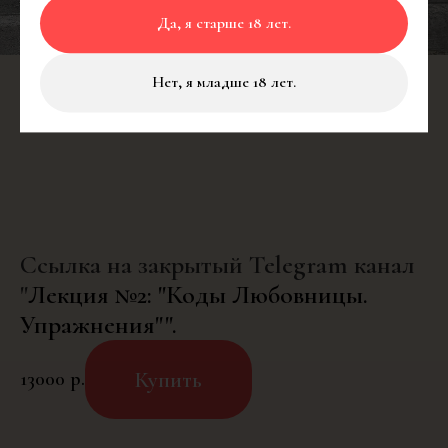
Да, я старше 18 лет.
Нет, я младше 18 лет.
Ссылка на закрытый Telegram канал
"
Лекция №2: "Коды Любовницы.
Упражнения"".
Купить
13000
р.