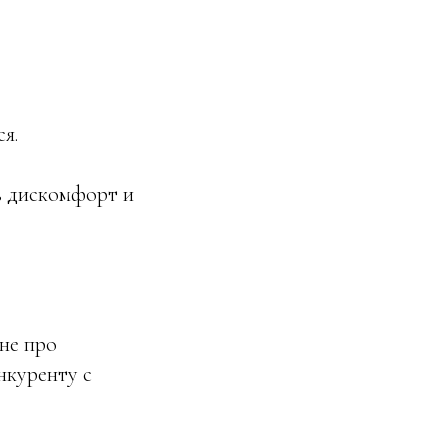
я.
ь дискомфорт и
 не про
онкуренту с