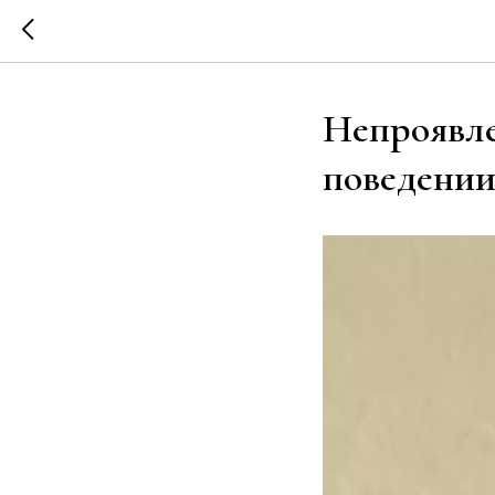
Непроявле
поведении