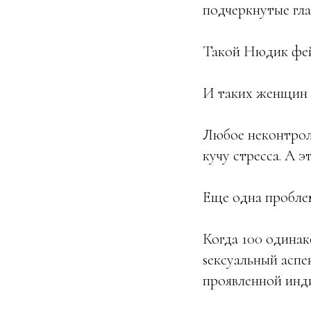
подчеркнутые гла
Такой Нюдик фей
И таких женщин в
Любое неконтрол
кучу стресса. А 
Еще одна проблем
Когда 100 одинак
sексуальный аспек
проявленной инд