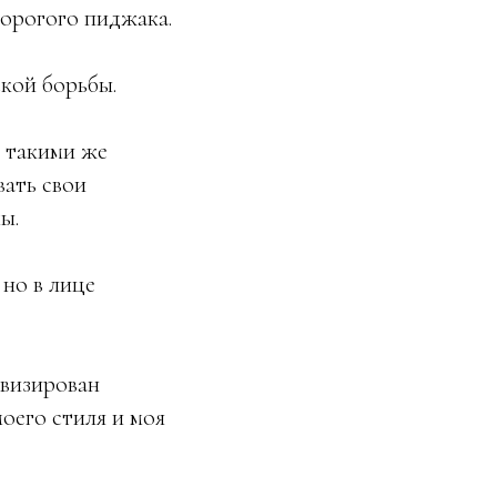
дорогого пиджака.
ской борьбы.
с такими же
вать свои
ы.
но в лице
ивизирован
оего стиля и моя