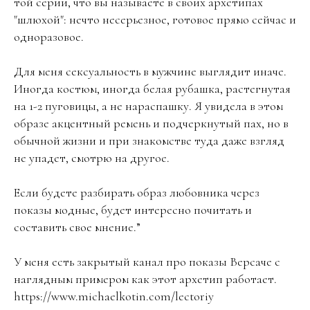
той серии, что вы называете в своих архетипах
"шлюхой": нечто несерьезное, готовое прямо сейчас и
одноразовое.
Для меня сексуальность в мужчине выглядит иначе.
Иногда костюм, иногда белая рубашка, растегнутая
на 1-2 пуговицы, а не нараспашку. Я увидела в этом
образе акцентный ремень и подчеркнутый пах, но в
обычной жизни и при знакомстве туда даже взгляд
не упадет, смотрю на другое.
Если будете разбирать образ любовника через
показы модные, будет интересно почитать и
составить свое мнение.”
У меня есть закрытый канал про показы Версаче с
наглядным примером как этот архетип работает.
https://www.michaelkotin.com/lectoriy