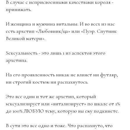
В случае с неприсвоенными качествами короля -
принижать.
И женщина и мужчина витальны. И во всех из нас
есть архетип «Любовник/ца» или «Пуэр. Спутник
Великой матери».
Sексуальность - это лишь 1 из аспектов этого
архетипа.
На его проявленность никак не влияет ни футляр,
ни строгий костюм ни распахнутось.
Это все один и тот же архетип, который
sексуализирует или «витализирует» по шкале от 1%
до 100% ЛЮБУЮ тему, которую вы ему подкинете.
В сути это все одно и тоже. Что распахнуто, что