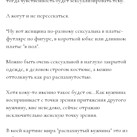
тогда чувственность будет sексуализировать тему.
А могут и не пересекаться.
“Ну вот женщина по-разному сексуальна в платье-
футляре по фигуре, в короткой юбке или длинном
платье "в пол".
Можно быть очень сексуальной в наглухо закрытой
одежде, в деловом строгом костюме, а можно
оттолкнуть как раз распахнутостью.
Хотя кому-то именно такое будет ок...Как мужчина
воспринимает с точки зрения притяжения другого
мужчину, мне неведомо, сейчас отражаю
исключительно женскую точку зрения.
В моей картине мира "распахнутый мужчина" это из