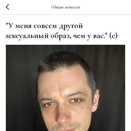
Общие новости
"У меня совсем другой
sексуальный образ, чем у вас." (с)