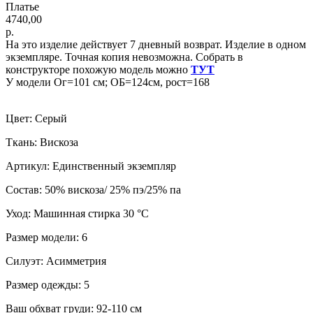
Платье
4740,00
р.
На это изделие действует 7 дневный возврат. Изделие в одном
экземпляре. Точная копия невозможна. Собрать в
конструкторе похожую модель можно
ТУТ
У модели Ог=101 см; ОБ=124см, рост=168
Цвет: Серый
Ткань: Вискоза
Артикул: Единственный экземпляр
Состав: 50% вискоза/ 25% пэ/25% па
Уход: Машинная стирка 30 °C
Размер модели: 6
Силуэт: Асимметрия
Размер одежды: 5
Ваш обхват груди: 92-110 см