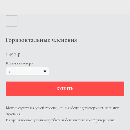
Горизонтальные членения
1 490
р.
Количество сторон
КУПИТЬ
Можно сделать на одной стороне, или на обеих в двухстороннем варианте
пуховика.
Раскрашиваемые детали могут быть любого цвета из конструктора выше.