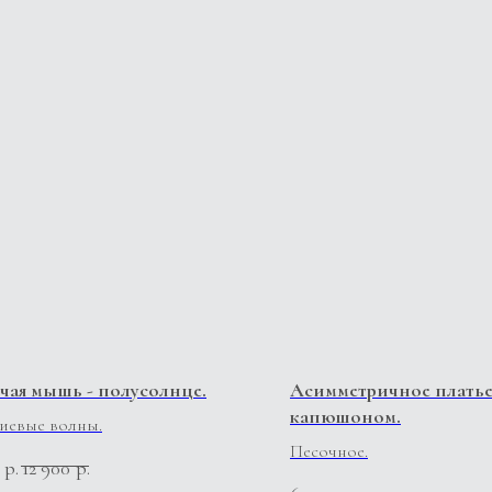
чая мышь - полусолнце.
Асимметричное платье
капюшоном.
иевые волны.
Песочное.
р.
12 900
р.