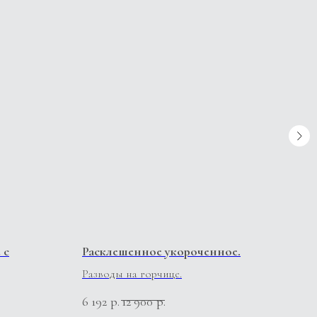
 с
Расклешенное укороченное.
Рас
Разводы на горчице.
Фук
6 192
р.
12 900
р.
6 19