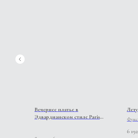
нное.
Вечернее платье в
Лету
Эдвардианском стиле Paris
Фукс
Elegant.
6 192