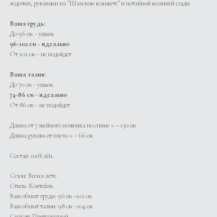
лодочки, рукавами на "Шахском манжете" и потайной молнией сзади.
Ваша грудь:
До 96 см - ушьем
96-102 см - идеально
От 102 см - не подойдет
Ваша талия:
До 70 см - ушьем
74-86 см - идеально
От 86 см - не подойдет
Длина от 7 шейного позвонка по спине = ~ 130 см
Длина рукава от плеча = ~ 66 см
Состав: 100% лён.
Сезон: Весна-лето
Стиль: Коктейль
Ваш обхват груди: 96 см -102 см
Ваш обхват талии: 98 см -104 см
Силуэт: Приталенный